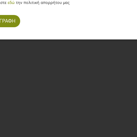
άστε
εδώ
την πολιτική απορρήτου μας
ganese(3b504) 3 mg,
crude protein : 53.24 % , cru
) 0.75 mg, copper (3b406)
fiber :8.33% , crude ash : 9.
.2 mg.Technological
m (E410)5 000 mg.