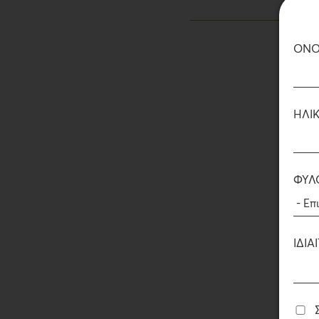
ΟΝΟ
ΗΛΙΚ
ΦΎΛ
Συστατικά:
Πάπια 70%, 
ΙΔΙ
καρότο 3%, ρύζι 3%, λάδ
κιχώριο 1%, χλωριούχο ν
NUTRITIONAL ADDITIV
250 IU, vitamin E (3a700