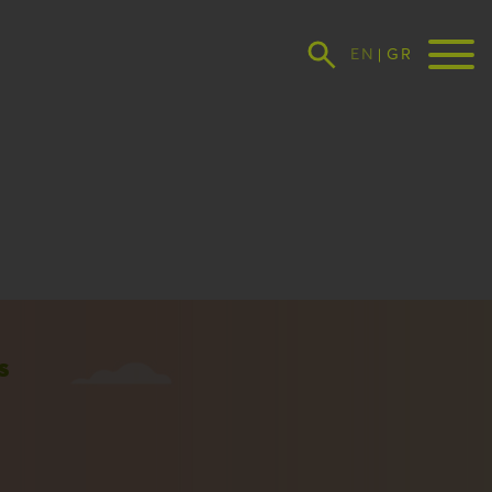
ENGLISH
GREEK
s