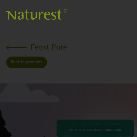
Skip
to
main
content
Feast Pate
Back to products