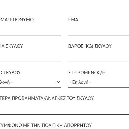
Metabolisable energy:
105Kcal / 100gr
ΜΑΤΕΠΩΝΥΜΟ
EMAIL
ΊΑ ΣΚΎΛΟΥ
ΒΆΡΟΣ (KG) ΣΚΎΛΟΥ
Ο ΣΚΎΛΟΥ
ΣΤΕΙΡΩΜΈΝΟΣ/Η
ζωμός, μπρόκολο 3%,
ANALYTICAL CONSTITUEN
ΑΊΤΕΡΑ ΠΡΟΒΛΉΜΑΤΑ/ΑΝΆΓΚΕΣ ΤΟΥ ΣΚΎΛΟΥ;
ι σολομού 1%, ινουλίνη από
crude protein : 11.5 % , crud
άτριο 0,5%.
:1.8% , crude ash 1.7% , mois
ES/kg
: vitamin D3 (3a671)
ΣΥΜΦΩΝΏ ΜΕ ΤΗΝ ΠΟΛΙΤΙΚΉ ΑΠΟΡΡΉΤΟΥ
DRY MATTER ANALYSIS
) 100 mg, zinc (3b606) 15 mg,