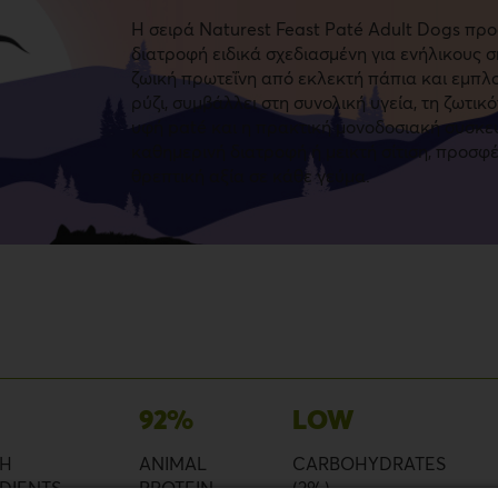
Η σειρά
Naturest Feast
Paté Adult Dogs προ
διατροφή ειδικά σχεδιασμένη για ενήλικους 
ζωική πρωτεΐνη από εκλεκτή πάπια και εμπλ
ρύζι, συμβάλλει στη συνολική υγεία, τη ζωτι
υφή paté και η πρακτική μονοδοσιακή συσκευ
καθημερινή διατροφή ή μεικτή σίτιση, προσφ
θρεπτική αξία σε κάθε γεύμα.
92%
LOW
GH
ANIMAL
CARBOHYDRATES
DIENTS
PROTEIN
(2%)