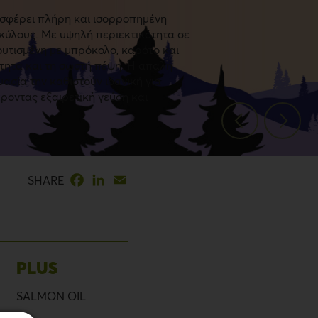
σφέρει πλήρη και ισορροπημένη
σκύλους. Με υψηλή περιεκτικότητα σε
ουτισμένη με μπρόκολο, καρότο και
κότητα και τη σωστή πέψη. Η απαλή
ασία την καθιστούν ιδανική για
έροντας εξαιρετική γεύση και
Facebook
LinkedIn
Email
SHARE
PLUS
SALMON OIL