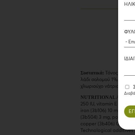
ΗΛΙΚ
ΦΎΛ
ΙΔΙ
Συστατικά:
Τόνος 73%, ζ
λάδι σολομού 1%, ινουλί
χλωριούχο νάτριο 0,5%.
Διαβ
NUTRITIONAL ADDITIV
250 IU, vitamin E (3a700
iron (3b106) 10 mg, man
(3b504) 3 mg, potassium
copper (3b406) 0.5 mg, b
Technological additives