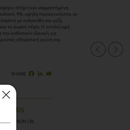
σφέρει πλήρη και ισορροπημένη
σκύλους. Με υψηλή περιεκτικότητα σε
τισμένη με κολοκύθα και ρύζι,
α και τη σωστή πέψη. Η απαλή υφή
 την καθιστούν ιδανική για
έροντας εξαιρετική γεύση και
Facebook
LinkedIn
Email
SHARE
PLUS
SALMON OIL