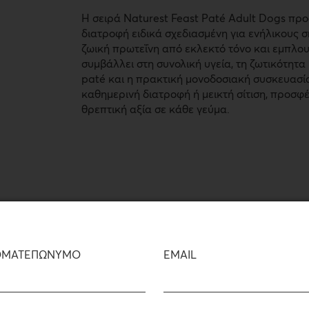
Η σειρά
Naturest Feast
Paté Adult Dogs προ
διατροφή ειδικά σχεδιασμένη για ενήλικους 
ζωική πρωτεΐνη από εκλεκτό τόνο και εμπλου
συμβάλλει στη συνολική υγεία, τη ζωτικότητ
paté και η πρακτική μονοδοσιακή συσκευασία
καθημερινή διατροφή ή μεικτή σίτιση, προσφ
θρεπτική αξία σε κάθε γεύμα.
ΜΑΤΕΠΩΝΥΜΟ
EMAIL
92%
LOW
GH
ANIMAL
CARBOHYDRATES
DIENTS
PROTEIN
(2%)