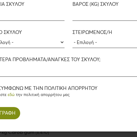
ΊΑ ΣΚΎΛΟΥ
ΒΆΡΟΣ (KG) ΣΚΎΛΟΥ
Metabolisable energy:
112Kcal / 100gr
Ο ΣΚΎΛΟΥ
ΣΤΕΙΡΩΜΈΝΟΣ/Η
Ingredients
ΑΊΤΕΡΑ ΠΡΟΒΛΉΜΑΤΑ/ΑΝΆΓΚΕΣ ΤΟΥ ΣΚΎΛΟΥ;
ANALYTICAL CONSTITU
ωμός, κολοκύθα 4%, ρύζι 2%,
νη από κιχώριο 1%,
crude protein : 13.7 % , crud
ΣΥΜΦΩΝΏ ΜΕ ΤΗΝ ΠΟΛΙΤΙΚΉ ΑΠΟΡΡΉΤΟΥ
:2% , crude ash 1.3% , moist
άστε
εδώ
την πολιτική απορρήτου μας
ES/kg:
vitamin D3 (3a671)
DRY MATTER ANALYSIS
) 100 mg, zinc (3b606) 15 mg,
ganese
crude protein : 60.62 % , cru
 iodine (3b201) 0.75 mg,
fiber :8.85% , crude ash : 5
iotin (3a880) 0.2 mg.
 /kg:Carob gum (E410)