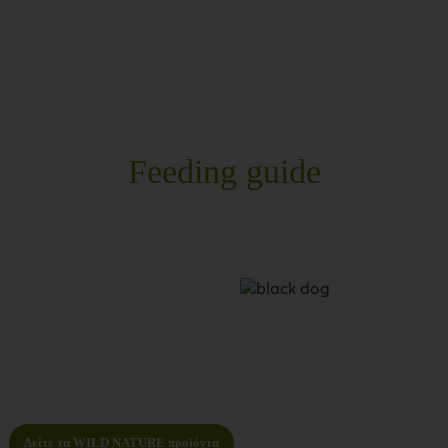
Feeding guide
r
Δείτε τα WILD NATURE προϊόντα