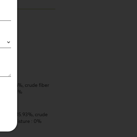
ENTS
e fat :3.6%, crude fiber
ure : 77.4%
de fat : 15.93%, crude
.75% , moisture : 0%